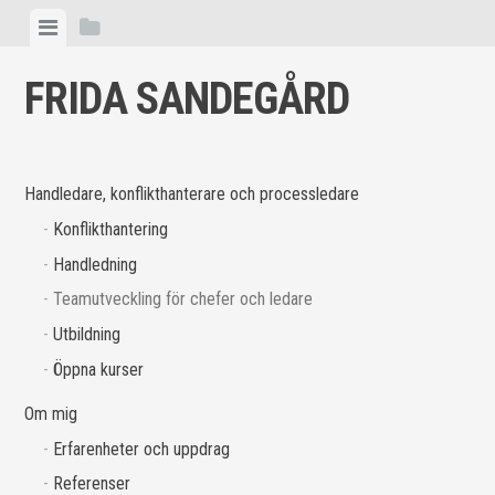
Skip
View
View
to
menu
sidebar
content
FRIDA SANDEGÅRD
Handledare, konflikthanterare och processledare
Konflikthantering
Handledning
Teamutveckling för chefer och ledare
Utbildning
Öppna kurser
Om mig
Erfarenheter och uppdrag
Referenser