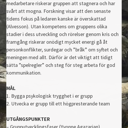
medarbetare riskerar gruppen att stagnera och har
svårt att mogna. Forskning visar att den senaste
tidens fokus på ledaren kanske är överskattad
(Alvesson). Utan kompetens om gruppens olika
stadier i dess utveckling och rörelser genom kris och
framgång riskerar onödigt mycket energi gå åt
personkonflikter, surdegar och ”bråk” om syftet och
meningen med allt. Därför är det viktigt att tidigt
sätta ”spelregler” och steg för steg arbeta för god
kommunikation.
MÅL
1. Bygga psykologisk trygghet i er grupp
2. Utvecka er grupp till ett högpresterande team
UTGÅNGSPUNKTER
– Grupputvecklingsfaser (Yvonne Agazarian)