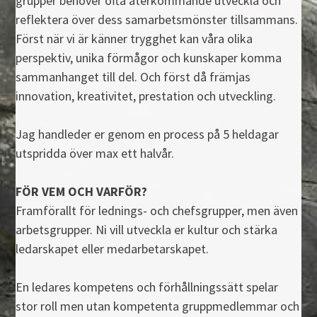
grupper behöver ofta återkommande utveckla och
reflektera över dess samarbetsmönster tillsammans.
Först när vi är känner trygghet kan våra olika
perspektiv, unika förmågor och kunskaper komma
sammanhanget till del. Och först då främjas
innovation, kreativitet, prestation och utveckling.
Jag handleder er genom en process på 5 heldagar
utspridda över max ett halvår.
FÖR VEM OCH VARFÖR?
Framförallt för lednings- och chefsgrupper, men även
arbetsgrupper. Ni vill utveckla er kultur och stärka
ledarskapet eller medarbetarskapet.
En ledares kompetens och förhållningssätt spelar
stor roll men utan kompetenta gruppmedlemmar och