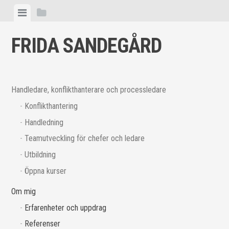
Skip
View
View
to
menu
sidebar
content
FRIDA SANDEGÅRD
Handledare, konflikthanterare och processledare
Konflikthantering
Handledning
Teamutveckling för chefer och ledare
Utbildning
Öppna kurser
Om mig
Erfarenheter och uppdrag
Referenser